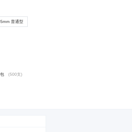
.55mm 普通型
包
(500支)