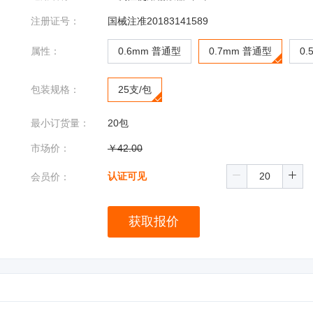
注册证号：
国械注准20183141589
属性：
0.6mm 普通型
0.7mm 普通型
0
包装规格：
25支/包
最小订货量：
20包
市场价：
￥
42.00
认证可见
会员价：
获取报价